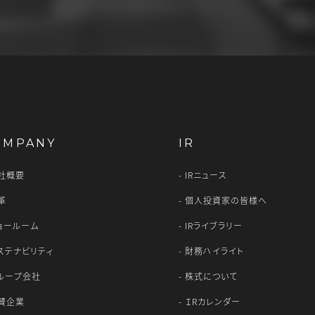
OMPANY
IR
社概要
IRニュース
革
個人投資家の皆様へ
ョールーム
IRライブラリー
ステナビリティ
財務ハイライト
ループ会社
株式について
賛企業
ＩRカレンダー