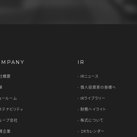
OMPANY
IR
社概要
IRニュース
革
個人投資家の皆様へ
ョールーム
IRライブラリー
ステナビリティ
財務ハイライト
ループ会社
株式について
賛企業
ＩRカレンダー