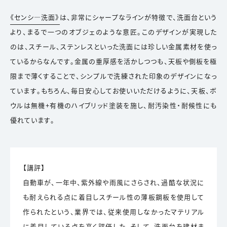
《センシ―洗面》
は、非常にシャープなラインが特徴で、洗面台という
より、まるで一つのオブジェのような意匠。このデザインが実現した
のは、スチール、ステンレスといった洗面には珍しい金属素材を使っ
ているからなんです。金属の重厚感を活かしつつも、天板や側板を極
限まで薄くすることで、シンプルで洗練された印象のデザインになっ
ています。もちろん、毎日安心してお使いいただけるように、天板、ボ
ウルは無機+有機のハイブリッド塗装を施し、耐汚染性・耐候性にも
優れています。
【講評】
自動車が、一年中、紫外線や雨風にさらされ、過酷な状況に
も耐えられる点に着目しスチール性の薄板鋼板を使用して
作られたという、業界では、従来使用しなかったマテリアル
に着目している点を高く評価した。そして、洗面台を建材ま